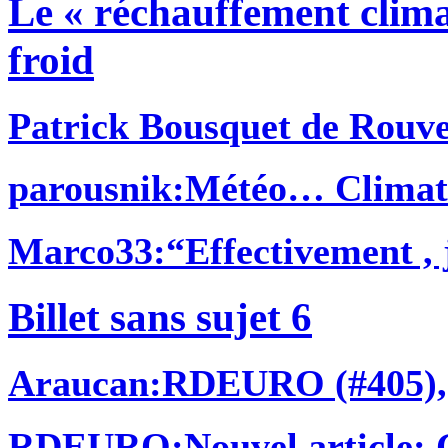
Le « réchauffement clima
froid
Patrick Bousquet de Rouv
parousnik
:Météo… Climat..
Marco33
:“Effectivement , j
Billet sans sujet 6
Araucan
:RDEURO (#405), N
RDEURO
:Nouvel article: 