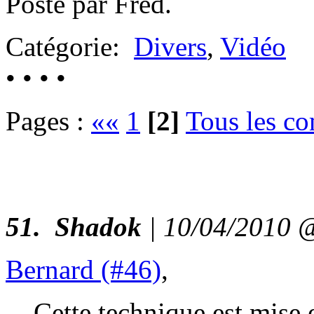
Posté par Fred.
Catégorie:
Divers
,
Vidéo
• • • •
Pages :
««
1
[2]
Tous les c
51.
Shadok
| 10/04/2010
Bernard (#46)
,
Cette technique est mise 